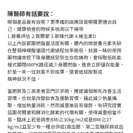
陳醫師有話要說：
哪個產品最有效呢？更準確的說應該是哪種更適合自
己，健康檢查的時候多檢測以下幾項
1.
營養評估
2.
賀爾蒙
3.
新陳代謝
4.
維生素
D
以上內容都跟燃脂靈活度有關，體內的微營養元素失缺
在整個檸檬酸循環代謝過程效率極低，就算一昧的使用
藥物讓食慾下降身體感受到生存危機時，會採取低耗能
模式關閉
AMPK
路徑減少身體燃脂，進食立即儲存能量，
於是一來一往就看不到成果，還會造成脫髮或
精神狀況不佳。
當肥胖及三高患者至門診求助，應建議個案先改善生活
習慣，也就是改變飲食及運動習慣，藉此減少熱量攝
取、增加熱量消耗。然而減重後容易復胖，有研究證實
這跟荷爾蒙和酵消化酵素的代償有關，使得減重相當不
易。臨床上若是病患
BMI
≧
30kg/m2
或是
BMI
≧
27
kg/m2
且至少有一種合併症(高血壓、第二型糖尿病或血