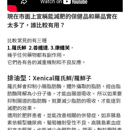
現在市面上宣稱能減肥的保健品和藥品實在
太多了，誰比較有用？
比較常見的有三種
1.羅氏鮮 2.善纖達. 3.康纖芙
，
幾乎任何藥物都有副作用。
它們各有各的減重機制和不良反應。
排油型：
Xenical羅氏鮮/羅鮮子
羅氏鮮會抑制小腸脂肪酶，體外攝取的脂肪，經由脂
肪酶降解為小分子後，才能由腸道吸收。
所以如果要
抑制腸道的脂肪酶，就要減少脂肪的吸收，才能達到
減肥的效果。
適用於肥胖患者，並能改善相關的併發症，如非胰島
素依賴型糖尿病、葡萄糖耐受性不良、高胰島素血症
和高血壓等，也能減少內臟脂肪。
然而，對於肥胖青