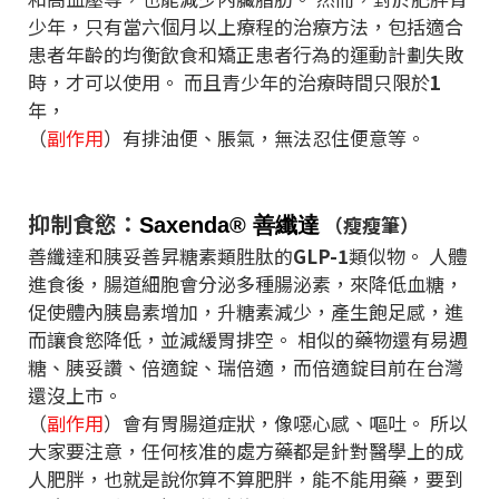
少年，只有當六個月以上療程的治療方法，包括適合
患者年齡的均衡飲食和矯正患者行為的運動計劃失敗
時，才可以使用。
而且青少年的治療時間只限於
1
年，
（
副作用
）有排油便、脹氣，無法忍住便意等。
抑制食慾：
（瘦瘦筆）
Saxenda®
善纖達
善纖達和胰妥善昇糖素類胜肽的
GLP-1
類似物。
人體
進食後，腸道細胞會分泌多種腸泌素，來降低血糖，
促使體內胰島素增加，升糖素減少，產生飽足感，進
而讓食慾降低，並減緩胃排空。
相似的藥物還有易週
糖、胰妥讚、倍適錠、瑞倍適，而倍適錠目前在台灣
還沒上市。
（
副作用
）會有胃腸道症狀，像噁心感、嘔吐。
所以
大家要注意，任何核准的處方藥都是針對醫學上的成
人肥胖，也就是說你算不算肥胖，能不能用藥，要到