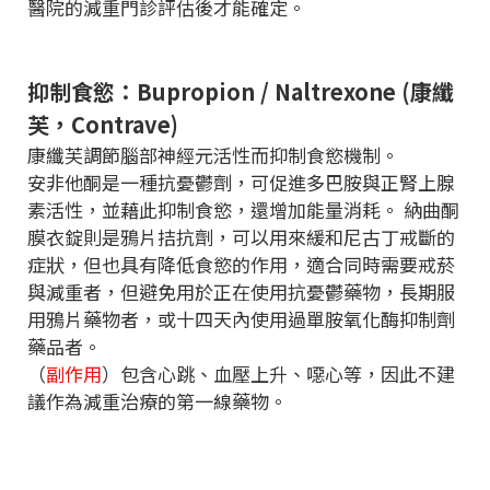
醫院的減重門診評估後才能確定。
抑制食慾：
Bupropion / Naltrexone
(康纖
芙，
Contrave
)
康纖芙調節腦部神經元活性而抑制食慾機制。
安非他酮是一種抗憂鬱劑，可促進多巴胺與正腎上腺
素活性，並藉此抑制食慾，還增加能量消耗。
納曲酮
膜衣錠則是鴉片拮抗劑，可以用來緩和尼古丁戒斷的
症狀，但也具有降低食慾的作用，適合同時需要戒菸
與減重者，但避免用於正在使用抗憂鬱藥物，長期服
用鴉片藥物者，或十四天內使用過單胺氧化酶抑制劑
藥品者。
（
副作用
）包含心跳、血壓上升、噁心等，因此不建
議作為減重治療的第一線藥物。