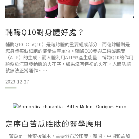
輔酶Q10對身體好處？
輔酶Q10（CoQ10）是粒線體的重要組成部分，而粒線體則是
您身體每個細胞的能量生產單位。輔酶Q10參與三磷酸腺苷
（ATP）的生成，而人體利用ATP來產生能量。輔酶Q10的作用
類似於汽車發動機的火花塞，如果沒有特初的火花，人體功能
就無法正常運作。
2023-12-27
輔酶Q10可以在體內生成，但有時我們的身體就是無法生成足
夠的輔酶Q10。心臟是身體中代謝特活躍的器官之一，因此，
輔酶Q10缺乏對心臟的影響特大，可能會導致嚴重的問題。不
良飲食、遺傳或後天缺陷限制了輔酶Q10的合成，或不斷增加
的組織需求等原因，都會導致
定序白苦瓜胜肽的醫學應用
苦瓜是一種攀援灌木，主要分布於印度、韓國、中國和孟加