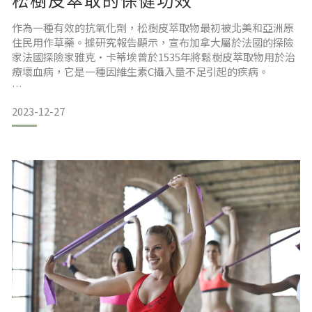
作為一種有效的抗氧化劑，松樹皮萃取物最初被北美和亞洲原
住民用作草藥。據研究報告顯示，宣布加拿大屬於法國的探險
家法國探險家雅克·卡蒂埃曾於1535年將鬆樹皮萃取物用於治
療壞血病，它是一種因維生素C攝入量不足引起的疾病。
如今，綜合醫療保健專業人員還實現了松樹皮萃取物的許多保
2023-12-27
健和抗衰老功效。1987年，它首次被作為一種膳食補充劑引入
美國。市場上有多種配方，可服用膠囊，使用精油或摻入洗液
中外用。
松樹皮萃取物（提取自亞洲馬尾松）是最常用的配方之一，而
碧蘿芷®（大西洋海岸松源自