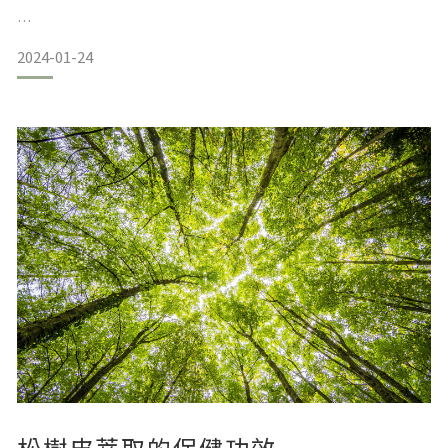
比較常見的有三種
2024-01-24
1.羅氏鮮 2.善纖達. 3.康纖芙，
幾乎任何藥物都有副作用。
它們各有各的減重機制和不良反應。
排油型：Xenical羅氏鮮/羅鮮子
羅氏鮮會抑制小腸脂肪酶，體外攝取的脂肪，經由脂肪酶降解
為小分子後，才能由腸道吸收。 所以如果要抑制腸道的脂肪
酶，就要減少脂肪的吸收，才能達到減肥的效果。
適用於肥胖患者，並能改善相關的併發症，如非胰島素依賴型
糖尿病、葡萄糖耐受性不良、高胰島素血症和高血
松樹皮萃取的保健功效