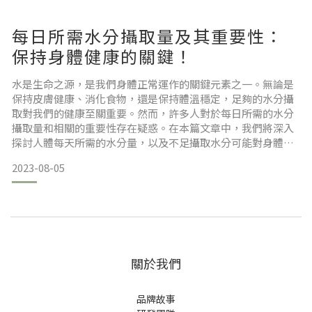
頭，必須在開花時收穫。要生產一磅乾燥的番紅花，可以用上
75000朵番紅花。（難怪店裡看似空瓶子的產品這麼貴！）
每日所需水分攝取量及其重要性：
番紅花可能有助於優化情緒並抑制食慾
保持身體健康的關鍵！
水是生命之源，是我們身體正常運作的關鍵元素之一。無論是
保持皮膚健康、消化食物，還是保持體溫穩定，足夠的水分攝
番紅花現已被視爲提升情緒的上佳天然方法之一。有大量的研
取對我們的健康至關重要。然而，許多人對於每日所需的水分
究顯示，將一些番紅花提取物用作天然情緒提升劑是安心
攝取量和相關的重要性存在疑惑。在本篇文章中，我們將深入
探討人體每天所需的水分量，以及不足攝取水分可能對身體造
成的影響。
2023-08-05
每日所需水分攝取量：
根據醫學專家的建議，一般成人每天應攝取約8杯（約2公升）
的水，這還可以根據活動水平、氣溫和個人健康狀況進行調
整。此外，蔬菜、水果、湯類食物等也可以提供水分，有助於
滿足身體的水分需求。然而，每個
關於我們
品牌故事