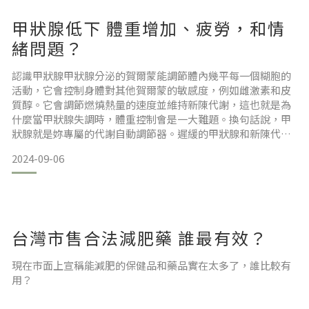
甲狀腺低下 體重增加、疲勞，和情
緒問題？
認識甲狀腺甲狀腺分泌的賀爾蒙能調節體內幾平每一個糊胞的
活動，它會控制身體對其他賀爾蒙的敏感度，例如雌激素和皮
質醇。它會調節燃燒熱量的速度並維持新陳代謝，這也就是為
什麼當甲狀腺失調時，體重控制會是一大難題。換句話說，甲
狀腺就是妳專屬的代謝自動調節器。遲緩的甲狀腺和新陳代謝
會導致心情不佳，甚至還有可能緩緩走下坡，踏上認知能力下
2024-09-06
降及阿茲海默症的不歸路。 當甲狀腺運行正常時，妳會感到
精力充沛、思緒清晰，而且積極樂觀。妳的體重管理起來很容
易，腸道會以正常的速度運作，從消化到排泄的時間是十二～
台灣市售合法減肥藥 誰最有效？
現在市面上宣稱能減肥的保健品和藥品實在太多了，誰比較有
用？