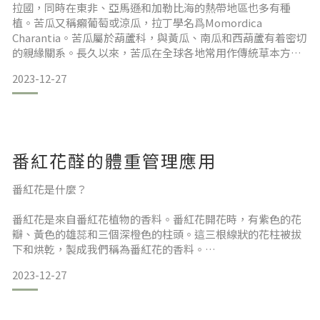
拉國，同時在東非、亞馬遜和加勒比海的熱帶地區也多有種
植。苦瓜又稱癩葡萄或涼瓜，拉丁學名爲Momordica
Charantia。苦瓜屬於葫蘆科，與黃瓜、南瓜和西葫蘆有着密切
的親緣關系。長久以來，苦瓜在全球各地常用作傳統草本方劑
沿襲至今，其中包括加納、巴西、中國、海地、哥倫比亞、巴
2023-12-27
拿馬和祕魯等。苦瓜尤爲常見的傳統用途是用於對症糖代謝
病；然而，在全球各地的原住民文化中，苦瓜也常用於應對尿
酸高、生理期腹痛、鱗屑病、溼疹、風溼病、黃疸和排便困難
番紅花醛的體重管理應用
番紅花是什麼？
番紅花是來自番紅花植物的香料。番紅花開花時，有紫色的花
瓣、黃色的雄蕊和三個深橙色的柱頭。這三根線狀的花柱被拔
下和烘乾，製成我們稱為番紅花的香料。
2023-12-27
為什麼這麼貴？
由於其性質脆弱，番紅花大多是手工採摘。每朵花只有三個柱